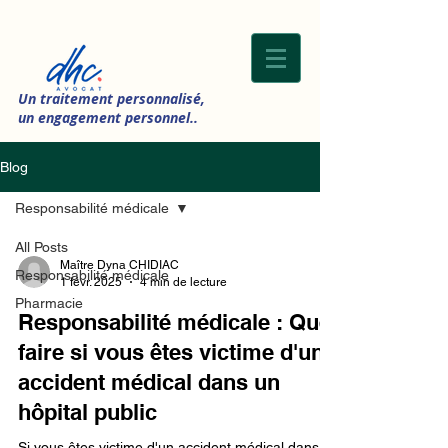
Un traitement personnalisé,
un engagement personnel..
Blog
Responsabilité médicale
All Posts
Maître Dyna CHIDIAC
Responsabilité médicale
1 févr. 2025
4 min de lecture
Pharmacie
Responsabilité médicale : Que
faire si vous êtes victime d'un
accident médical dans un
hôpital public
Si vous êtes victime d'un accident médical dans