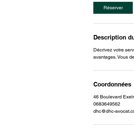
Réserver
Description d
Décrivez votre servi
avantages. Vous de
Coordonnées
46 Boulevard Exelm
0683649562
dhc@dhc-avocat.