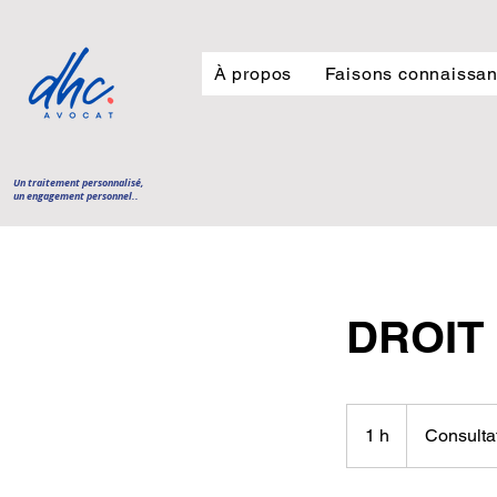
À propos
Faisons connaissa
Un traitement personnalisé,
un engagement personnel..
DROIT
Consultation
1 h
1
Consulta